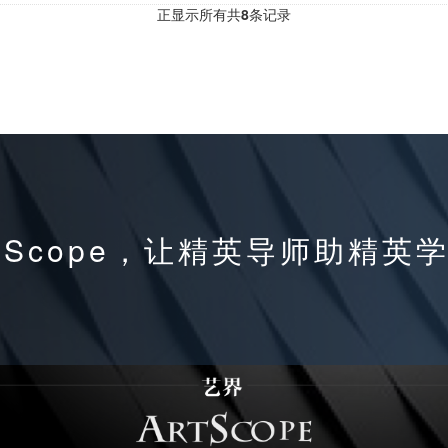
正显示所有共
8
条记录
tScope，让精英导师助精英